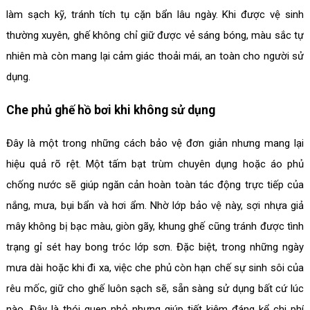
làm sạch kỹ, tránh tích tụ cặn bẩn lâu ngày. Khi được vệ sinh
thường xuyên, ghế không chỉ giữ được vẻ sáng bóng, màu sắc tự
nhiên mà còn mang lại cảm giác thoải mái, an toàn cho người sử
dụng.
Che phủ ghế hồ bơi khi không sử dụng
Đây là một trong những cách bảo vệ đơn giản nhưng mang lại
hiệu quả rõ rệt. Một tấm bạt trùm chuyên dụng hoặc áo phủ
chống nước sẽ giúp ngăn cản hoàn toàn tác động trực tiếp của
nắng, mưa, bụi bẩn và hơi ẩm. Nhờ lớp bảo vệ này, sợi nhựa giả
mây không bị bạc màu, giòn gãy, khung ghế cũng tránh được tình
trạng gỉ sét hay bong tróc lớp sơn. Đặc biệt, trong những ngày
mưa dài hoặc khi đi xa, việc che phủ còn hạn chế sự sinh sôi của
rêu mốc, giữ cho ghế luôn sạch sẽ, sẵn sàng sử dụng bất cứ lúc
nào. Đây là thói quen nhỏ nhưng giúp tiết kiệm đáng kể chi phí