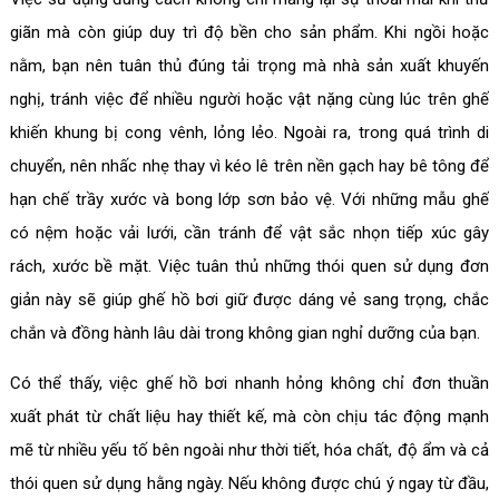
giãn mà còn giúp duy trì độ bền cho sản phẩm. Khi ngồi hoặc
nằm, bạn nên tuân thủ đúng tải trọng mà nhà sản xuất khuyến
nghị, tránh việc để nhiều người hoặc vật nặng cùng lúc trên ghế
khiến khung bị cong vênh, lỏng lẻo. Ngoài ra, trong quá trình di
chuyển, nên nhấc nhẹ thay vì kéo lê trên nền gạch hay bê tông để
hạn chế trầy xước và bong lớp sơn bảo vệ. Với những mẫu ghế
có nệm hoặc vải lưới, cần tránh để vật sắc nhọn tiếp xúc gây
rách, xước bề mặt. Việc tuân thủ những thói quen sử dụng đơn
giản này sẽ giúp ghế hồ bơi giữ được dáng vẻ sang trọng, chắc
chắn và đồng hành lâu dài trong không gian nghỉ dưỡng của bạn.
Có thể thấy, việc ghế hồ bơi nhanh hỏng không chỉ đơn thuần
xuất phát từ chất liệu hay thiết kế, mà còn chịu tác động mạnh
mẽ từ nhiều yếu tố bên ngoài như thời tiết, hóa chất, độ ẩm và cả
thói quen sử dụng hằng ngày. Nếu không được chú ý ngay từ đầu,