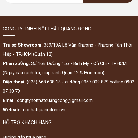
CÔNG TY TNHH NỘI THẤT QUANG ĐÔNG
Trụ sở Showroom:
389/19A Lê Văn Khương - Phường Tân Thới
Hiệp - TP.HCM (Quận 12)
Phân xưởng:
Số 16B Đường 156 - Bình Mỹ - Củ Chi - TP.HCM
(Ngay cầu rạch tra, giáp ranh Quận 12 & Hóc môn)
Điện thoại:
(028) 668 638 18 - di động 0967 009 879 hotline 0902
07 38 79
Email:
congtynoithatquangdong@gmail.com
Website:
noithatquangdong.vn
HỖ TRỢ KHÁCH HÀNG
Hướng dẫn mua hàng