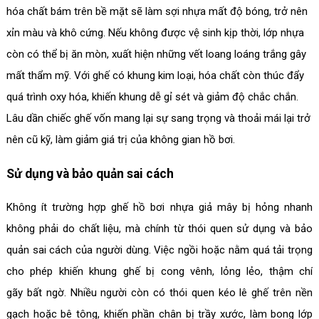
hóa chất bám trên bề mặt sẽ làm sợi nhựa mất độ bóng, trở nên
xỉn màu và khô cứng. Nếu không được vệ sinh kịp thời, lớp nhựa
còn có thể bị ăn mòn, xuất hiện những vết loang loáng trắng gây
mất thẩm mỹ. Với ghế có khung kim loại, hóa chất còn thúc đẩy
quá trình oxy hóa, khiến khung dễ gỉ sét và giảm độ chắc chắn.
Lâu dần chiếc ghế vốn mang lại sự sang trọng và thoải mái lại trở
nên cũ kỹ, làm giảm giá trị của không gian hồ bơi.
Sử dụng và bảo quản sai cách
Không ít trường hợp ghế hồ bơi nhựa giả mây bị hỏng nhanh
không phải do chất liệu, mà chính từ thói quen sử dụng và bảo
quản sai cách của người dùng. Việc ngồi hoặc nằm quá tải trọng
cho phép khiến khung ghế bị cong vênh, lỏng lẻo, thậm chí
gãy bất ngờ. Nhiều người còn có thói quen kéo lê ghế trên nền
gạch hoặc bê tông, khiến phần chân bị trầy xước, làm bong lớp