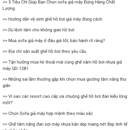
>> 5 Tiêu Chí Giúp Bạn Chọn sofa giả mây Đúng Hàng Chất
Lượng
>> Hướng dẫn vệ sinh ghế hồ bơi giả mây đúng cách
>> Dù lệch tâm cho không gian hồ bơi
>> Mua sofa giả mây ở đâu giá tốt, bảo hành rõ ràng?
>> Địa chỉ sản xuất ghế hồ bơi theo yêu cầu
>> Tận hưởng mùa hè thoải mái cùng ghế nằm hồ bơi nhựa giả
mây QD-1281
>> Những sai lầm thường gặp khi chọn mua giường tắm nắng thư
giãn
>> Vì sao các resort cao cấp ưa chuộng ghế hồ bơi đan kiểu lóng
mốt?
>> Chọn Sofa giả mây hợp mệnh theo màu sắc
>> Ghế tắm nắng đan sợi mây nhựa bản dẹp mang nét đẹp tinh tế