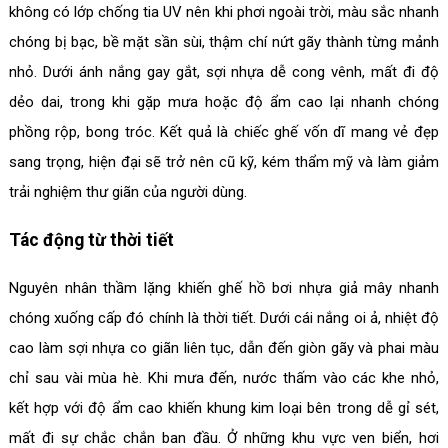
không có lớp chống tia UV nên khi phơi ngoài trời, màu sắc nhanh
chóng bị bạc, bề mặt sần sùi, thậm chí nứt gãy thành từng mảnh
nhỏ. Dưới ánh nắng gay gắt, sợi nhựa dễ cong vênh, mất đi độ
dẻo dai, trong khi gặp mưa hoặc độ ẩm cao lại nhanh chóng
phồng rộp, bong tróc. Kết quả là chiếc ghế vốn dĩ mang vẻ đẹp
sang trọng, hiện đại sẽ trở nên cũ kỹ, kém thẩm mỹ và làm giảm
trải nghiệm thư giãn của người dùng.
Tác động từ thời tiết
Nguyên nhân thầm lặng khiến ghế hồ bơi nhựa giả mây nhanh
chóng xuống cấp đó chính là thời tiết. Dưới cái nắng oi ả, nhiệt độ
cao làm sợi nhựa co giãn liên tục, dẫn đến giòn gãy và phai màu
chỉ sau vài mùa hè. Khi mưa đến, nước thấm vào các khe nhỏ,
kết hợp với độ ẩm cao khiến khung kim loại bên trong dễ gỉ sét,
mất đi sự chắc chắn ban đầu. Ở những khu vực ven biển, hơi