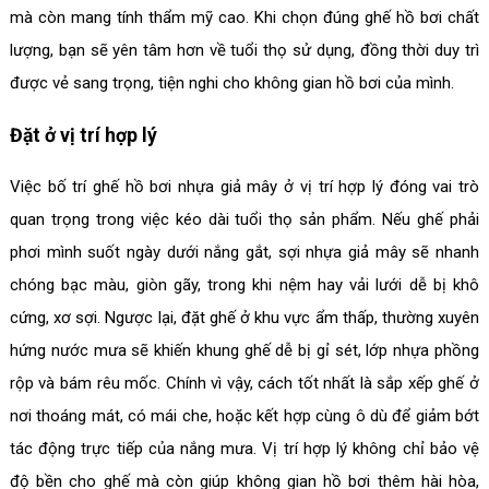
mà còn mang tính thẩm mỹ cao. Khi chọn đúng ghế hồ bơi chất
lượng, bạn sẽ yên tâm hơn về tuổi thọ sử dụng, đồng thời duy trì
được vẻ sang trọng, tiện nghi cho không gian hồ bơi của mình.
Đặt ở vị trí hợp lý
Việc bố trí ghế hồ bơi nhựa giả mây ở vị trí hợp lý đóng vai trò
quan trọng trong việc kéo dài tuổi thọ sản phẩm. Nếu ghế phải
phơi mình suốt ngày dưới nắng gắt, sợi nhựa giả mây sẽ nhanh
chóng bạc màu, giòn gãy, trong khi nệm hay vải lưới dễ bị khô
cứng, xơ sợi. Ngược lại, đặt ghế ở khu vực ẩm thấp, thường xuyên
hứng nước mưa sẽ khiến khung ghế dễ bị gỉ sét, lớp nhựa phồng
rộp và bám rêu mốc. Chính vì vậy, cách tốt nhất là sắp xếp ghế ở
nơi thoáng mát, có mái che, hoặc kết hợp cùng ô dù để giảm bớt
tác động trực tiếp của nắng mưa. Vị trí hợp lý không chỉ bảo vệ
độ bền cho ghế mà còn giúp không gian hồ bơi thêm hài hòa,