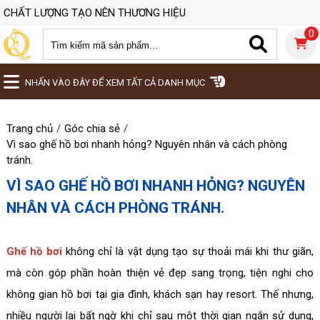
CHẤT LƯỢNG TẠO NÊN THƯƠNG HIỆU
0
NHẤN VÀO ĐÂY ĐỂ XEM TẤT CẢ DANH MỤC
Trang chủ
Góc chia sẻ
Vì sao ghế hồ bơi nhanh hỏng? Nguyên nhân và cách phòng
tránh.
VÌ SAO GHẾ HỒ BƠI NHANH HỎNG? NGUYÊN
NHÂN VÀ CÁCH PHÒNG TRÁNH.
Ghế hồ bơi
không chỉ là vật dụng tạo sự thoải mái khi thư giãn,
mà còn góp phần hoàn thiện vẻ đẹp sang trọng, tiện nghi cho
không gian hồ bơi tại gia đình, khách sạn hay resort. Thế nhưng,
nhiều người lại bất ngờ khi chỉ sau một thời gian ngắn sử dụng,