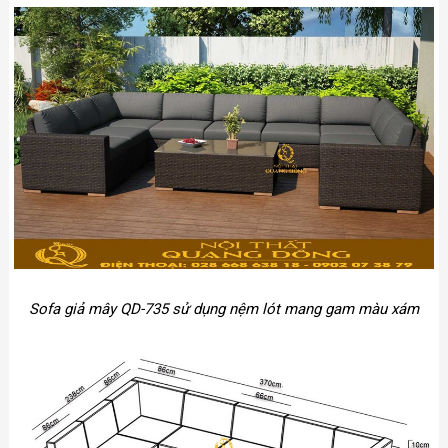
Sofa giả mây QD-735 sử dụng nệm lót mang gam màu xám