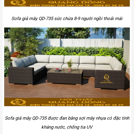
Sofa giả mây QD-735 sức chứa 8-9 người ngồi thoải mái
Sofa giả mây QD-735 được đan bằng sợi mây nhựa có đặc tính
kháng nước, chống tia UV