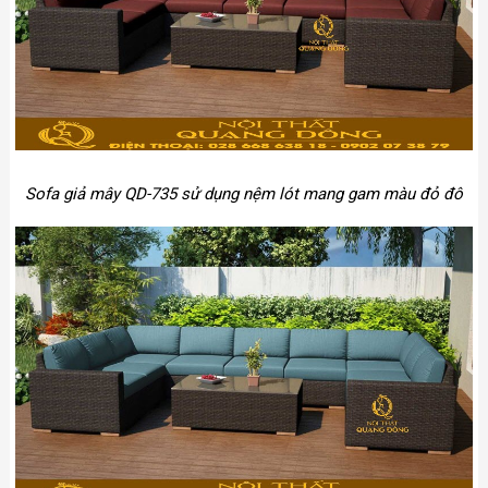
Sofa giả mây QD-735 sử dụng nệm lót mang gam màu đỏ đô