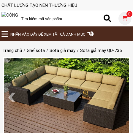
CHẤT LƯỢNG TẠO NÊN THƯƠNG HIỆU
0
NHẤN VÀO ĐÂY ĐỂ XEM TẤT CẢ DANH MỤC
Trang chủ
Ghế sofa
Sofa giả mây
Sofa giả mây QD-735