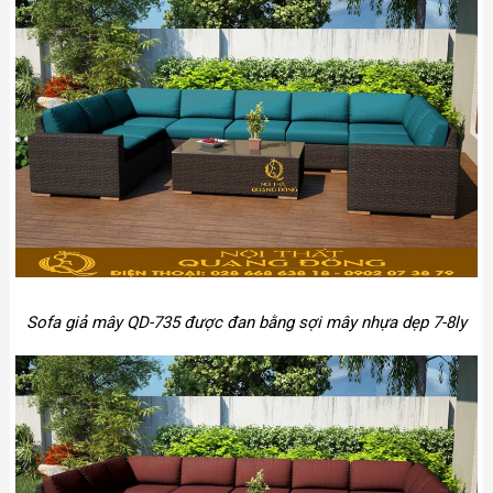
Sofa giả mây QD-735 được đan bằng sợi mây nhựa dẹp 7-8ly