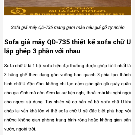
Sofa giả mây QD-735 mang gam màu nâu giả gỗ tự nhiên
Sofa giả mây QD-735 thiết kế sofa chữ U
lắp ghép 3 phần với nhau
Sofa chữ U là 1 bộ sofa hiện đại thường được ghép từ ít nhất là
3 băng ghế theo dạng góc vuông bao quanh 3 phía tạo thành
hình chữ U độc đáo, không chỉ tạo cảm giác gần gũi quây quần
cho gia đình mà còn đem lại sự tiện nghi, thoải mái khi nghỉ ngơi
cho người sử dụng. Tuy nhiên về cơ bản cả bộ sofa chữ U khi
ghép lại vẫn khá lớn vì thế sofa chữ U sẽ đặc biệt phù hợp với
những không gian phòng trung bình-rộng hoặc không gian sân
vườn, ngoài trời.