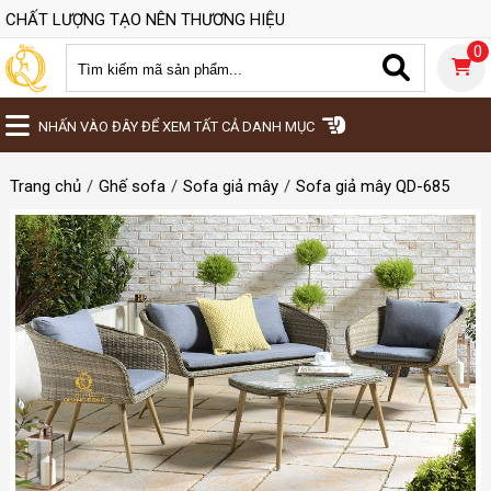
CHẤT LƯỢNG TẠO NÊN THƯƠNG HIỆU
0
NHẤN VÀO ĐÂY ĐỂ XEM TẤT CẢ DANH MỤC
Trang chủ
Ghế sofa
Sofa giả mây
Sofa giả mây QD-685