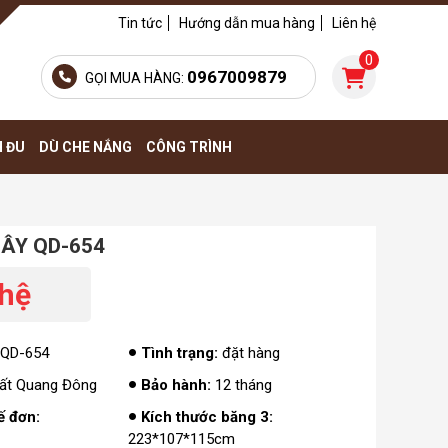
Tin tức
Hướng dẫn mua hàng
Liên hệ
0
0967009879
GỌI MUA HÀNG:
H ĐU
DÙ CHE NẮNG
CÔNG TRÌNH
MÂY QD-654
 hệ
QD-654
Tình trạng:
đặt hàng
hất Quang Đông
Bảo hành:
12 tháng
ế đơn:
Kích thước băng 3:
223*107*115cm