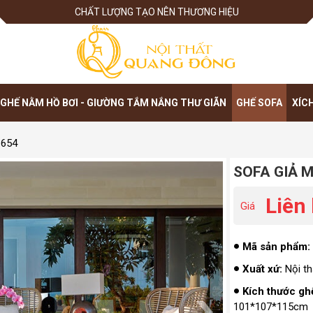
CHẤT LƯỢNG TẠO NÊN THƯƠNG HIỆU
GHẾ NẰM HỒ BƠI - GIƯỜNG TẮM NẮNG THƯ GIÃN
GHẾ SOFA
XÍC
-654
SOFA GIẢ 
Liên
Giá
Mã sản phẩm:
Xuất xứ:
Nội t
Kích thước gh
101*107*115cm