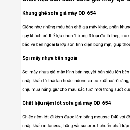
Khung ghế sofa giả mây QD-654
Giống như những mẫu bàn ghế giả mây khác, phần khung
quý khách có thể lựa chọn 1 trong 3 loại đó là thép, inox
bảo vệ bên ngoài là lớp sơn tĩnh điện bóng mịn, giúp tho
Sợi mây nhựa bên ngoài
Sợi mây nhựa giả mây hình bán nguyệt bản siêu lớn bê
nhập khẩu từ thái lan hoặc indonesia có xuất xứ rõ ràng
chịu mưa nắng, giữ cho màu sắc tươi mới trong suốt quá
Chất liệu nệm lót sofa giả mây QD-654
Chiếc nệm lót đi kèm được làm bằng mousse D40 với độ
nhập khẩu indonesia, hãng vải sunproof chuẩn chất lượ