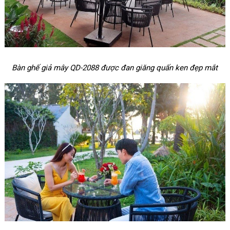
Bàn ghế giả mây QD-2088 được đan giăng quấn ken đẹp mắt