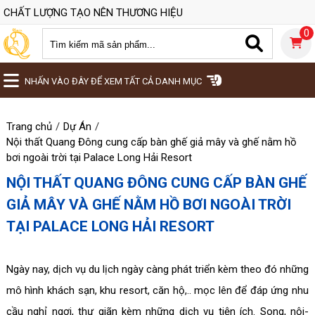
CHẤT LƯỢNG TẠO NÊN THƯƠNG HIỆU
0
NHẤN VÀO ĐÂY ĐỂ XEM TẤT CẢ DANH MỤC
Trang chủ
Dự Án
Nội thất Quang Đông cung cấp bàn ghế giả mây và ghế nằm hồ
bơi ngoài trời tại Palace Long Hải Resort
NỘI THẤT QUANG ĐÔNG CUNG CẤP BÀN GHẾ
GIẢ MÂY VÀ GHẾ NẰM HỒ BƠI NGOÀI TRỜI
TẠI PALACE LONG HẢI RESORT
Ngày nay, dịch vụ du lịch ngày càng phát triển kèm theo đó những
mô hình khách sạn, khu resort, căn hộ,.. mọc lên để đáp ứng nhu
cầu nghỉ ngơi, thư giãn kèm những dịch vụ tiện ích. Song, nội-