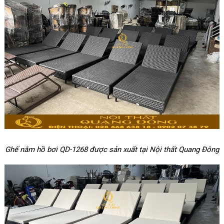
Ghế nằm hồ bơi QD-1268 được sản xuất tại Nội thất Quang Đông