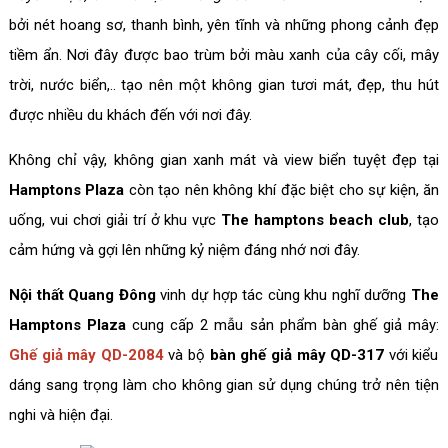
bởi nét hoang sơ, thanh bình, yên tĩnh và những phong cảnh đẹp
tiềm ẩn. Nơi đây được bao trùm bởi màu xanh của cây cối, mây
trời, nước biển,.. tạo nên một không gian tươi mát, đẹp, thu hút
được nhiều du khách đến với nơi đây.
Không chỉ vậy, không gian xanh mát và view biển tuyệt đẹp tại
Hamptons Plaza
còn tạo nên không khí đặc biệt cho sự kiện, ăn
uống, vui chơi giải trí ở khu vực
The hamptons beach club
, tạo
cảm hứng và gợi lên những kỷ niệm đáng nhớ nơi đây.
Nội thất Quang Đông
vinh dự hợp tác cùng khu nghĩ dưỡng
The
Hamptons Plaza
cung cấp 2 mẫu sản phẩm bàn ghế giả mây:
Ghế giả mây QD-2084
và bộ
bàn ghế giả mây QD-317
với kiểu
dáng sang trọng làm cho không gian sử dụng chúng trở nên tiện
nghi và hiện đại.