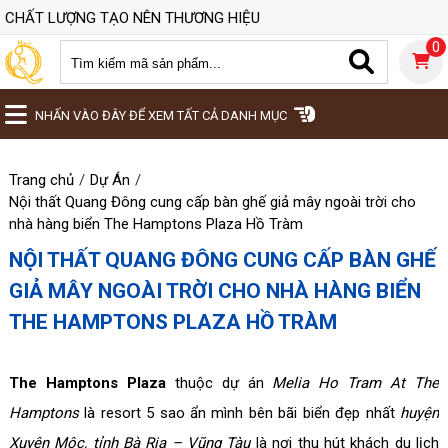
CHẤT LƯỢNG TẠO NÊN THƯƠNG HIỆU
0
NHẤN VÀO ĐÂY ĐỂ XEM TẤT CẢ DANH MỤC
Trang chủ
Dự Án
Nội thất Quang Đông cung cấp bàn ghế giả mây ngoài trời cho
nhà hàng biển The Hamptons Plaza Hồ Tràm
NỘI THẤT QUANG ĐÔNG CUNG CẤP BÀN GHẾ
GIẢ MÂY NGOÀI TRỜI CHO NHÀ HÀNG BIỂN
THE HAMPTONS PLAZA HỒ TRÀM
The Hamptons Plaza
thuộc dự án
Melia Ho Tram At The
Hamptons
là resort 5 sao ẩn mình bên bãi biển đẹp nhất
huyện
Xuyên Mộc, tỉnh Bà Rịa – Vũng Tàu
là nơi thu hút khách du lịch