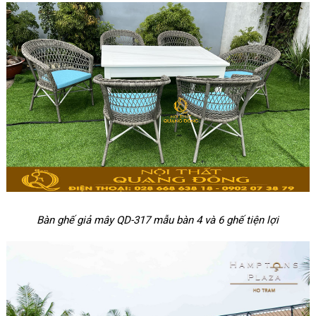
Bàn ghế giả mây QD-317 mẫu bàn 4 và 6 ghế tiện lợi