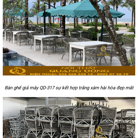
Bàn ghế giả mây QD-317 sự kết hợp trắng xám hài hòa đẹp mắt