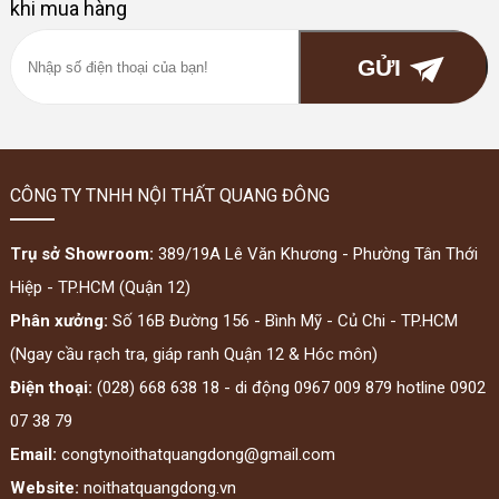
khi mua hàng
CÔNG TY TNHH NỘI THẤT QUANG ĐÔNG
Trụ sở Showroom:
389/19A Lê Văn Khương - Phường Tân Thới
Hiệp - TP.HCM (Quận 12)
Phân xưởng:
Số 16B Đường 156 - Bình Mỹ - Củ Chi - TP.HCM
(Ngay cầu rạch tra, giáp ranh Quận 12 & Hóc môn)
Điện thoại:
(028) 668 638 18 - di động 0967 009 879 hotline 0902
07 38 79
Email:
congtynoithatquangdong@gmail.com
Website:
noithatquangdong.vn