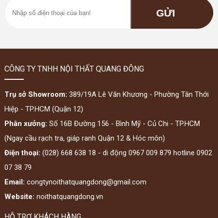
CÔNG TY TNHH NỘI THẤT QUANG ĐÔNG
Trụ sở Showroom:
389/19A Lê Văn Khương - Phường Tân Thới
Hiệp - TP.HCM (Quận 12)
Phân xưởng:
Số 16B Đường 156 - Bình Mỹ - Củ Chi - TP.HCM
(Ngay cầu rạch tra, giáp ranh Quận 12 & Hóc môn)
Điện thoại:
(028) 668 638 18 - di động 0967 009 879 hotline 0902
07 38 79
Email:
congtynoithatquangdong@gmail.com
Website:
noithatquangdong.vn
HỖ TRỢ KHÁCH HÀNG