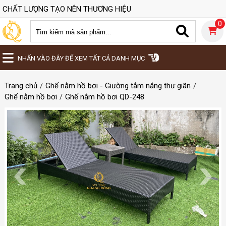
CHẤT LƯỢNG TẠO NÊN THƯƠNG HIỆU
0
NHẤN VÀO ĐÂY ĐỂ XEM TẤT CẢ DANH MỤC
Trang chủ
Ghế nằm hồ bơi - Giường tắm nắng thư giãn
Ghế nằm hồ bơi
Ghế nằm hồ bơi QD-248