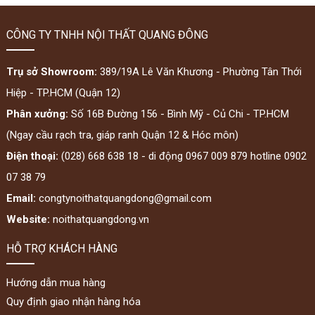
CÔNG TY TNHH NỘI THẤT QUANG ĐÔNG
Trụ sở Showroom:
389/19A Lê Văn Khương - Phường Tân Thới
Hiệp - TP.HCM (Quận 12)
Phân xưởng:
Số 16B Đường 156 - Bình Mỹ - Củ Chi - TP.HCM
(Ngay cầu rạch tra, giáp ranh Quận 12 & Hóc môn)
Điện thoại:
(028) 668 638 18 - di động 0967 009 879 hotline 0902
07 38 79
Email:
congtynoithatquangdong@gmail.com
Website:
noithatquangdong.vn
HỖ TRỢ KHÁCH HÀNG
Hướng dẫn mua hàng
Quy định giao nhận hàng hóa