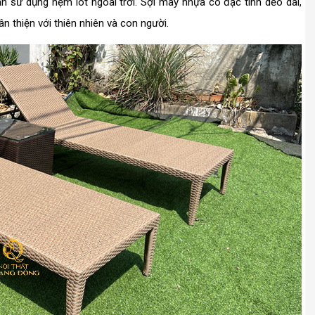
 sử dụng nệm lót ngoài trời. Sợi mây nhựa có đặc tính dẻo dai,
n thiện với thiên nhiên và con người.