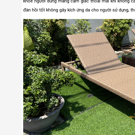
khỏe người dùng mang cảm giác thoải mái khi không cần
đàn hồi tốt không gây kích ứng da cho người sử dụng, thâ