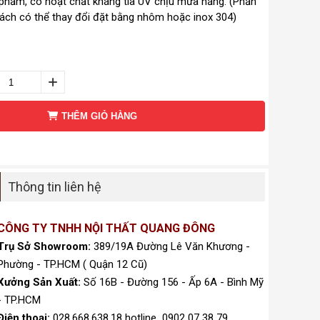
phẩm, có hoạt chất kháng tia UV chịu mưa nắng. (Phần
ách có thể thay đổi đặt bằng nhôm hoặc inox 304)
THÊM GIỎ HÀNG
Thông tin liên hệ
CÔNG TY TNHH NỘI THẤT QUANG ĐÔNG
Trụ Sở Showroom:
389/19A Đường Lê Văn Khương -
Phường - TP.HCM ( Quận 12 Cũ)
Xưởng Sản Xuất:
Số 16B - Đường 156 - Ấp 6A - Bình Mỹ
- TP.HCM
Điện thoại:
028.668.638.18 hotline 0902 07 38 79