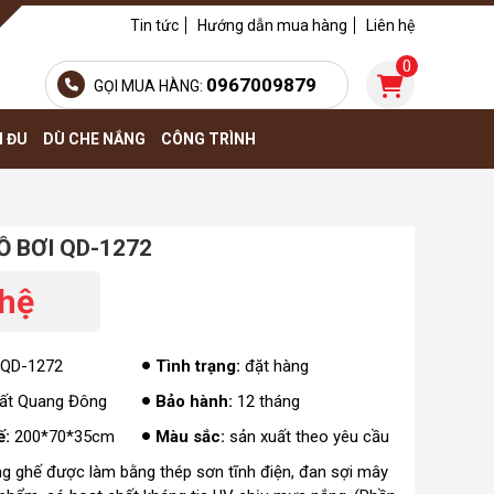
Tin tức
Hướng dẫn mua hàng
Liên hệ
0
0967009879
GỌI MUA HÀNG:
H ĐU
DÙ CHE NẮNG
CÔNG TRÌNH
Ồ BƠI QD-1272
 hệ
QD-1272
Tình trạng:
đặt hàng
hất Quang Đông
Bảo hành:
12 tháng
ế:
200*70*35cm
Màu sắc:
sản xuất theo yêu cầu
 ghế được làm bằng thép sơn tĩnh điện, đan sợi mây