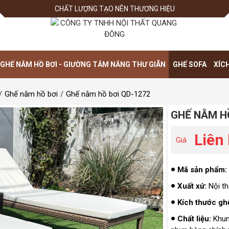
CHẤT LƯỢNG TẠO NÊN THƯƠNG HIỆU
GHẾ NẰM HỒ BƠI - GIƯỜNG TẮM NẮNG THƯ GIÃN
GHẾ SOFA
XÍC
Ghế nằm hồ bơi
Ghế nằm hồ bơi QD-1272
GHẾ NẰM H
Liên
Giá
Mã sản phẩm:
Xuất xứ:
Nội t
Kích thước gh
Chất liệu:
Khung