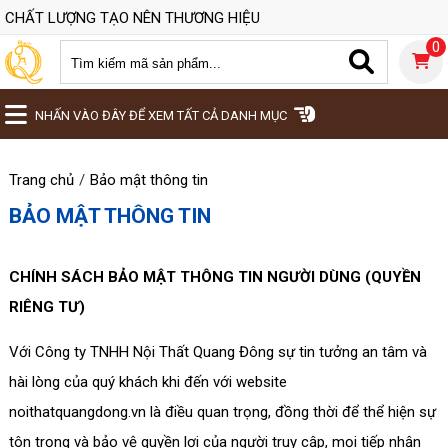
CHẤT LƯỢNG TẠO NÊN THƯƠNG HIỆU
0
NHẤN VÀO ĐÂY ĐỂ XEM TẤT CẢ DANH MỤC
Trang chủ
Bảo mật thông tin
BẢO MẬT THÔNG TIN
CHÍNH SÁCH BẢO MẬT THÔNG TIN NGƯỜI DÙNG (QUYỀN
RIÊNG TƯ)
Với Công ty TNHH Nội Thất Quang Đông sự tin tưởng an tâm và
hài lòng của quý khách khi đến với website
noithatquangdong.vn là điều quan trọng, đồng thời để thể hiện sự
tôn trọng và bảo vệ quyền lợi của người truy cập, mọi tiếp nhận