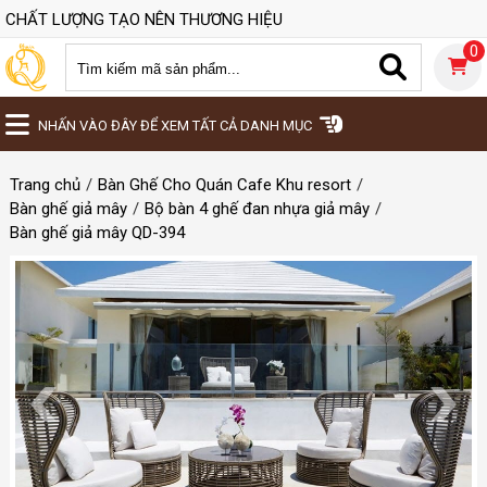
CHẤT LƯỢNG TẠO NÊN THƯƠNG HIỆU
0
NHẤN VÀO ĐÂY ĐỂ XEM TẤT CẢ DANH MỤC
Trang chủ
Bàn Ghế Cho Quán Cafe Khu resort
Bàn ghế giả mây
Bộ bàn 4 ghế đan nhựa giả mây
Bàn ghế giả mây QD-394