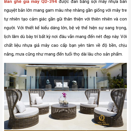
Bàn ghế giả mây QD-394
được đan bằng sợi mây nhựa bán
nguyệt bản lớn mang gam màu nhẹ nhàng gần giống với mây tre
tự nhiên tạo cảm giác gần gũi thân thiện với thiên nhiên và con
người. Với thiết kế kiểu dáng lớn, bệ vệ thể hiện sự sang trọng,
lịch lãm dù bày trí bất kỳ nơi đâu vẫn mang đến nét đẹp này. Với
chất liệu nhựa giả mây cao cấp bạn yên tâm về độ bền, chịu
nắng, mưa cũng như mang đến tuổi thọ dài lâu cho sản phẩm.