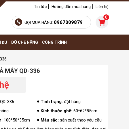
Tin tức
Hướng dẫn mua hàng
Liên hệ
0
0967009879
GỌI MUA HÀNG:
H ĐU
DÙ CHE NẮNG
CÔNG TRÌNH
-336
IẢ MÂY QD-336
 hệ
QD-336
Tình trạng:
đặt hàng
háng
Kích thước ghế:
60*62*85cm
n:
100*50*35cm
Màu sắc:
sản xuất theo yêu cầu