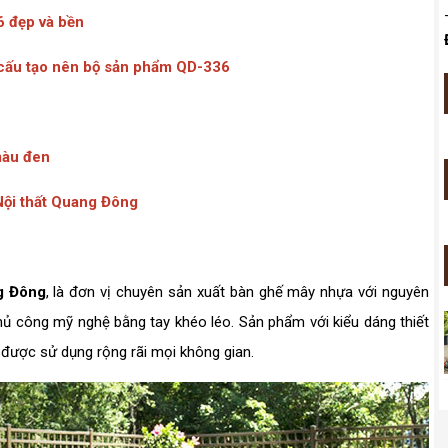
6 đẹp và bền
n cấu tạo nên bộ sản phẩm QD-336
màu đen
Nội thất Quang Đông
g Đông
, là đơn vị chuyên sản xuất bàn ghế mây nhựa với nguyên
thủ công mỹ nghệ bằng tay khéo léo. Sản phẩm với kiểu dáng thiết
được sử dụng rộng rãi mọi không gian.