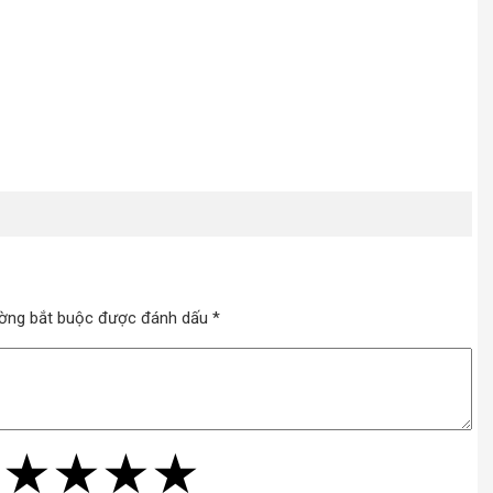
rường bắt buộc được đánh dấu *
★
★
★
★
★
★
★
★
★
★
★
★
★
★
★