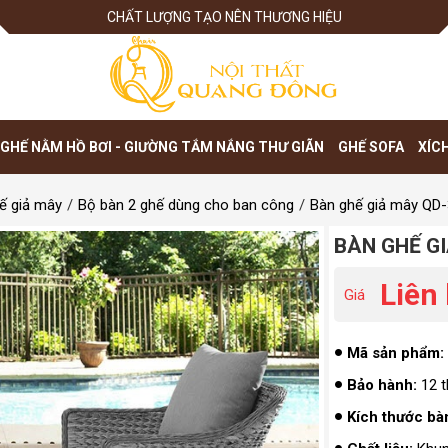
CHẤT LƯỢNG TẠO NÊN THƯƠNG HIỆU
GHẾ NẰM HỒ BƠI - GIƯỜNG TẮM NẮNG THƯ GIÃN
GHẾ SOFA
XÍC
ế giả mây
Bộ bàn 2 ghế dùng cho ban công
Bàn ghế giả mây QD
BÀN GHẾ G
Liên
Giá
Mã sản phẩm:
Bảo hành:
12 t
Kích thước bà