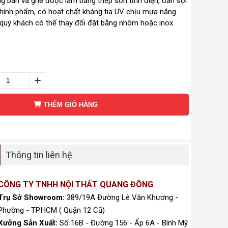
 bàn và ghế được làm bằng thép sơn tĩnh điện, đan sợi
ính phẩm, có hoạt chất kháng tia UV chịu mưa nắng.
quý khách có thể thay đổi đặt bằng nhôm hoặc inox
THÊM GIỎ HÀNG
Thông tin liên hệ
CÔNG TY TNHH NỘI THẤT QUANG ĐÔNG
Trụ Sở Showroom:
389/19A Đường Lê Văn Khương -
Phường - TP.HCM ( Quận 12 Cũ)
Xưởng Sản Xuất:
Số 16B - Đường 156 - Ấp 6A - Bình Mỹ