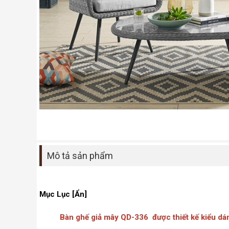
Mô tả sản phẩm
Mục Lục [Ẩn]
Bàn ghế giả mây QD-336 được thiết kế kiểu dá