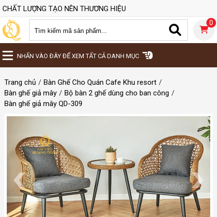
CHẤT LƯỢNG TẠO NÊN THƯƠNG HIỆU
0
NHẤN VÀO ĐÂY ĐỂ XEM TẤT CẢ DANH MỤC
Trang chủ
Bàn Ghế Cho Quán Cafe Khu resort
Bàn ghế giả mây
Bộ bàn 2 ghế dùng cho ban công
Bàn ghế giả mây QD-309