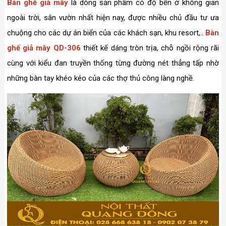
Bàn ghế giả mây
là dòng sản phẩm có độ bền ở không gian
ngoài trời, sân vườn nhất hiện nay, được nhiều chủ đầu tư ưa
chuộng cho các dự án biển của các khách sạn, khu resort,..
Bàn
ghế giả mây QD-306
thiết kế dáng tròn trịa, chỗ ngồi rộng rãi
cùng với kiểu đan truyền thống từng đường nét thẳng tấp nhờ
những bàn tay khéo kéo của các thợ thủ công làng nghề.