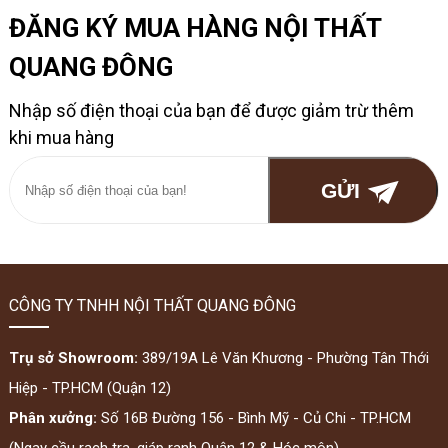
ĐĂNG KÝ MUA HÀNG NỘI THẤT
QUANG ĐÔNG
Nhập số điện thoại của bạn để được giảm trừ thêm
khi mua hàng
CÔNG TY TNHH NỘI THẤT QUANG ĐÔNG
Trụ sở Showroom:
389/19A Lê Văn Khương - Phường Tân Thới
Hiệp - TP.HCM (Quận 12)
Phân xưởng:
Số 16B Đường 156 - Bình Mỹ - Củ Chi - TP.HCM
(Ngay cầu rạch tra, giáp ranh Quận 12 & Hóc môn)