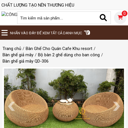
CHẤT LƯỢNG TẠO NÊN THƯƠNG HIỆU
0
NHẤN VÀO ĐÂY ĐỂ XEM TẤT CẢ DANH MỤC
Trang chủ
Bàn Ghế Cho Quán Cafe Khu resort
Bàn ghế giả mây
Bộ bàn 2 ghế dùng cho ban công
Bàn ghế giả mây QD-306