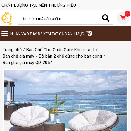
CHẤT LƯỢNG TẠO NÊN THƯƠNG HIỆU
0
NHẤN VÀO ĐÂY ĐỂ XEM TẤT CẢ DANH MỤC
Trang chủ
Bàn Ghế Cho Quán Cafe Khu resort
Bàn ghế giả mây
Bộ bàn 2 ghế dùng cho ban công
Bàn ghế giả mây QD-2057