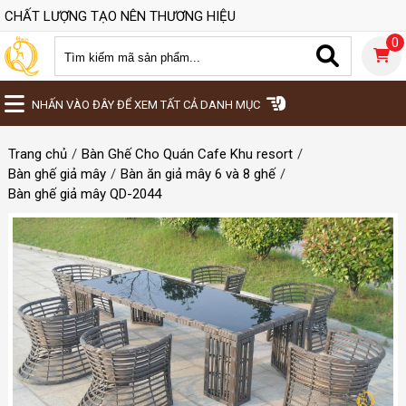
CHẤT LƯỢNG TẠO NÊN THƯƠNG HIỆU
0
NHẤN VÀO ĐÂY ĐỂ XEM TẤT CẢ DANH MỤC
Trang chủ
Bàn Ghế Cho Quán Cafe Khu resort
Bàn ghế giả mây
Bàn ăn giả mây 6 và 8 ghế
Bàn ghế giả mây QD-2044