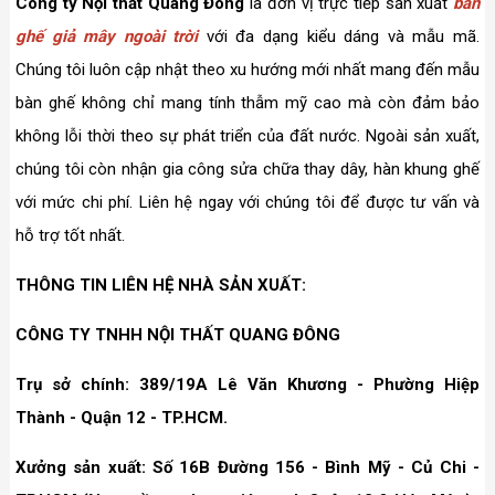
Công ty Nội thất Quang Đông
là đơn vị trực tiếp sản xuất
bàn
ghế giả mây ngoài trời
với đa dạng kiểu dáng và mẫu mã.
Chúng tôi luôn cập nhật theo xu hướng mới nhất mang đến mẫu
bàn ghế không chỉ mang tính thẫm mỹ cao mà còn đảm bảo
không lỗi thời theo sự phát triển của đất nước. Ngoài sản xuất,
chúng tôi còn nhận gia công sửa chữa thay dây, hàn khung ghế
với mức chi phí. Liên hệ ngay với chúng tôi để được tư vấn và
hỗ trợ tốt nhất.
THÔNG TIN LIÊN HỆ NHÀ SẢN XUẤT:
CÔNG TY TNHH NỘI THẤT QUANG ĐÔNG
Trụ sở chính: 389/19A Lê Văn Khương - Phường Hiệp
Thành - Quận 12 - TP.HCM.
Xưởng sản xuất: Số 16B Đường 156 - Bình Mỹ - Củ Chi -