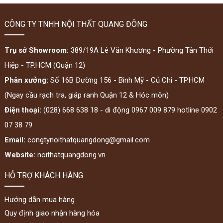
CÔNG TY TNHH NỘI THẤT QUANG ĐÔNG
Trụ sở Showroom:
389/19A Lê Văn Khương - Phường Tân Thới
Hiệp - TP.HCM (Quận 12)
Phân xưởng:
Số 16B Đường 156 - Bình Mỹ - Củ Chi - TP.HCM
(Ngay cầu rạch tra, giáp ranh Quận 12 & Hóc môn)
Điện thoại:
(028) 668 638 18 - di động 0967 009 879 hotline 0902
07 38 79
Email:
congtynoithatquangdong@gmail.com
Website:
noithatquangdong.vn
HỖ TRỢ KHÁCH HÀNG
Hướng dẫn mua hàng
Quy định giao nhận hàng hóa