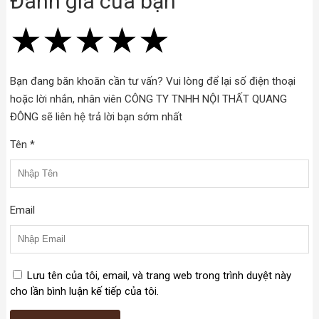
Đánh giá của bạn
★
★
★
★
★
★
★
★
★
★
★
★
★
★
★
Bạn đang băn khoăn cần tư vấn? Vui lòng để lại số điện thoại
hoặc lời nhắn, nhân viên CÔNG TY TNHH NỘI THẤT QUANG
ĐÔNG sẽ liên hệ trả lời bạn sớm nhất
Tên *
Email
Lưu tên của tôi, email, và trang web trong trình duyệt này
cho lần bình luận kế tiếp của tôi.