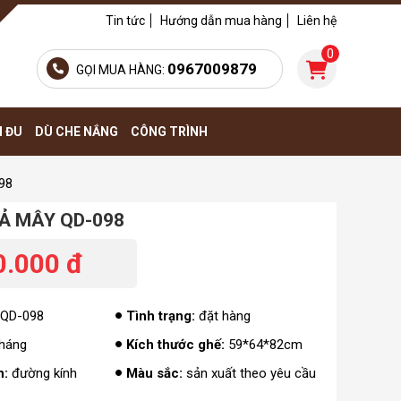
Tin tức
Hướng dẫn mua hàng
Liên hệ
0
0967009879
GỌI MUA HÀNG:
H ĐU
DÙ CHE NẮNG
CÔNG TRÌNH
98
IẢ MÂY QD-098
0.000 đ
QD-098
Tình trạng:
đặt hàng
háng
Kích thước ghế:
59*64*82cm
n:
đường kính
Màu sắc:
sản xuất theo yêu cầu