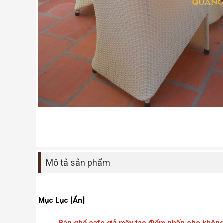
Mô tả sản phẩm
Mục Lục [Ẩn]
Bàn ghế cafe giả mây tạo điểm nhấn cho không