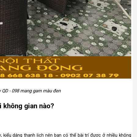
y QD - 098 mang gam màu đen
i không gian nào?
, kiểu dáng thanh lịch nên bạn có thể bài trí được ở nhiều không