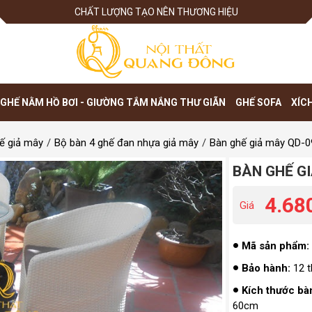
CHẤT LƯỢNG TẠO NÊN THƯƠNG HIỆU
GHẾ NẰM HỒ BƠI - GIƯỜNG TẮM NẮNG THƯ GIÃN
GHẾ SOFA
XÍC
ế giả mây
Bộ bàn 4 ghế đan nhựa giả mây
Bàn ghế giả mây QD-0
BÀN GHẾ G
4.68
Giá
Mã sản phẩm:
Bảo hành:
12 t
Kích thước bà
60cm