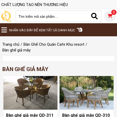
CHẤT LƯỢNG TẠO NÊN THƯƠNG HIỆU
0
NHẤN VÀO ĐÂY ĐỂ XEM TẤT CẢ DANH MỤC
Trang chủ
Bàn Ghế Cho Quán Cafe Khu resort
Bàn ghế giả mây
BÀN GHẾ GIẢ MÂY
Bàn ghế giả mây QD-311
Bàn ghế giả mây QD-310