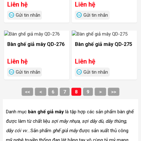
Liên hệ
Liên hệ
Gửi tin nhắn
Gửi tin nhắn
Bàn ghế giả mây QD-276
Bàn ghế giả mây QD-275
Liên hệ
Liên hệ
Gửi tin nhắn
Gửi tin nhắn
<<
<
6
7
8
9
>
>>
Danh mục
bàn ghế giả mây
là tập hợp các sản phẩm bàn ghế
được làm từ chất liệu
sợi mây nhựa, sợi dây dù, dây thừng,
dây cói vv
....Sản phẩm
ghế giả mây
được sản xuất thủ công
mỹ nghệ truyền thống đan lát bằng tay vô cùng tỷ mỷ mang