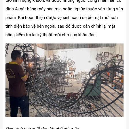
tạo hình dựng khuôn, và được những người công nhân hàn cố
định 4 mặt bằng máy hàn mig hoặc tig tùy thuộc vào từng sản
phẩm. Khi hoàn thiện được vệ sinh sạch sẽ bề mặt mới sơn
tĩnh điện bảo vệ bên ngoài, sau đó được cân chỉnh lại mặt
bằng kiểm tra lại kỹ thuật mới cho qua khâu đan.
Quy trình sản xuất đan lát ghế giả mây